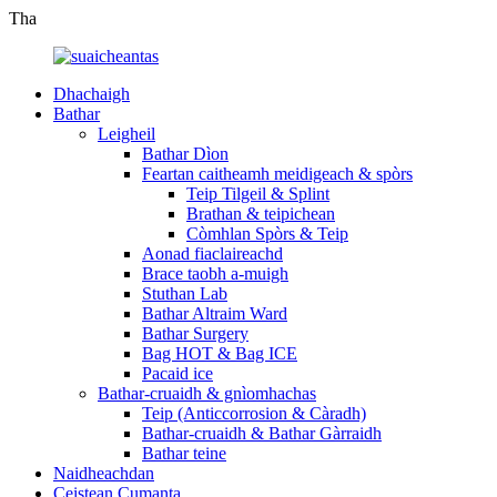
Tha
Dhachaigh
Bathar
Leigheil
Bathar Dìon
Feartan caitheamh meidigeach & spòrs
Teip Tilgeil & Splint
Brathan & teipichean
Còmhlan Spòrs & Teip
Aonad fiaclaireachd
Brace taobh a-muigh
Stuthan Lab
Bathar Altraim Ward
Bathar Surgery
Bag HOT & Bag ICE
Pacaid ice
Bathar-cruaidh & gnìomhachas
Teip (Anticcorrosion & Càradh)
Bathar-cruaidh & Bathar Gàrraidh
Bathar teine
Naidheachdan
Ceistean Cumanta