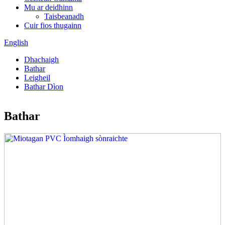
Mu ar deidhinn
Taisbeanadh
Cuir fios thugainn
English
Dhachaigh
Bathar
Leigheil
Bathar Dìon
Bathar