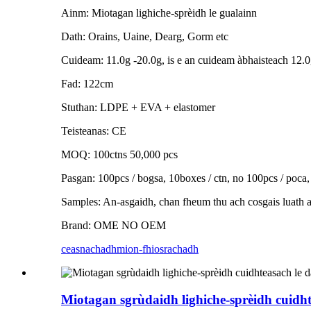
Ainm: Miotagan lighiche-sprèidh le gualainn
Dath: Orains, Uaine, Dearg, Gorm etc
Cuideam: 11.0g -20.0g, is e an cuideam àbhaisteach 12.0
Fad: 122cm
Stuthan: LDPE + EVA + elastomer
Teisteanas: CE
MOQ: 100ctns 50,000 pcs
Pasgan: 100pcs / bogsa, 10boxes / ctn, no 100pcs / poca
Samples: An-asgaidh, chan fheum thu ach cosgais luath 
Brand: OME NO OEM
ceasnachadh
mion-fhiosrachadh
Miotagan sgrùdaidh lighiche-sprèidh cuidh