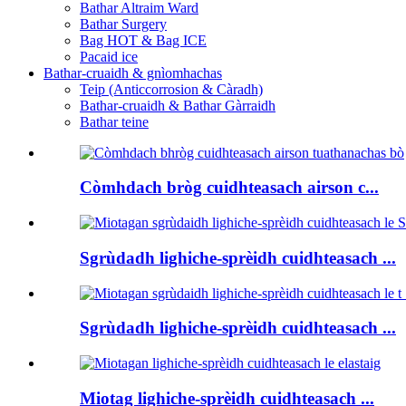
Bathar Altraim Ward
Bathar Surgery
Bag HOT & Bag ICE
Pacaid ice
Bathar-cruaidh & gnìomhachas
Teip (Anticcorrosion & Càradh)
Bathar-cruaidh & Bathar Gàrraidh
Bathar teine
Còmhdach bròg cuidhteasach airson c...
Sgrùdadh lighiche-sprèidh cuidhteasach ...
Sgrùdadh lighiche-sprèidh cuidhteasach ...
Miotag lighiche-sprèidh cuidhteasach ...