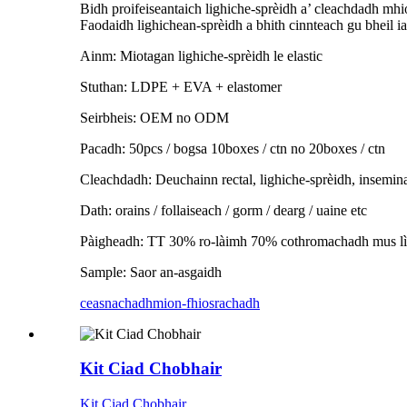
Bidh proifeiseantaich lighiche-sprèidh a’ cleachdadh m
Faodaidh lighichean-sprèidh a bhith cinnteach gu bheil iad
Ainm: Miotagan lighiche-sprèidh le elastic
Stuthan: LDPE + EVA + elastomer
Seirbheis: OEM no ODM
Pacadh: 50pcs / bogsa 10boxes / ctn no 20boxes / ctn
Cleachdadh: Deuchainn rectal, lighiche-sprèidh, insemin
Dath: orains / follaiseach / gorm / dearg / uaine etc
Pàigheadh: TT 30% ro-làimh 70% cothromachadh mus lì
Sample: Saor an-asgaidh
ceasnachadh
mion-fhiosrachadh
Kit Ciad Chobhair
Kit Ciad Chobhair