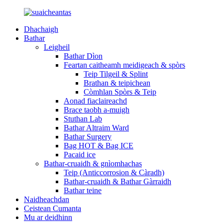
Dhachaigh
Bathar
Leigheil
Bathar Dìon
Feartan caitheamh meidigeach & spòrs
Teip Tilgeil & Splint
Brathan & teipichean
Còmhlan Spòrs & Teip
Aonad fiaclaireachd
Brace taobh a-muigh
Stuthan Lab
Bathar Altraim Ward
Bathar Surgery
Bag HOT & Bag ICE
Pacaid ice
Bathar-cruaidh & gnìomhachas
Teip (Anticcorrosion & Càradh)
Bathar-cruaidh & Bathar Gàrraidh
Bathar teine
Naidheachdan
Ceistean Cumanta
Mu ar deidhinn