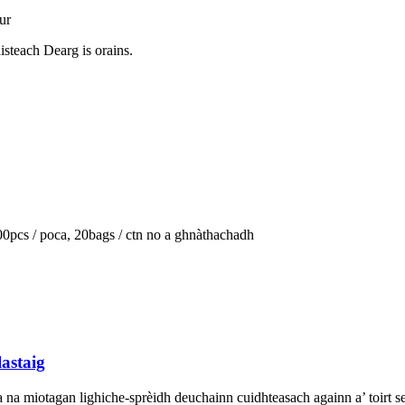
ur
steach Dearg is orains.
00pcs / poca, 20bags / ctn no a ghnàthachadh
lastaig
a na miotagan lighiche-sprèidh deuchainn cuidhteasach againn a’ toirt s