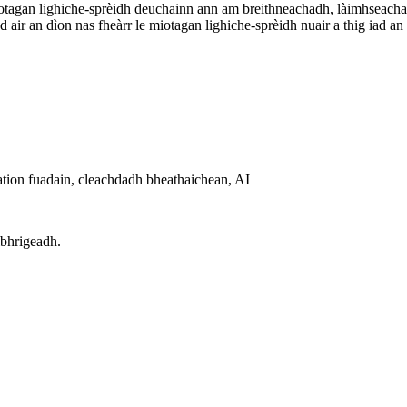
hiotagan lighiche-sprèidh deuchainn ann am breithneachadh, làimhseac
 air an dìon nas fheàrr le miotagan lighiche-sprèidh nuair a thig iad an 
ation fuadain, cleachdadh bheathaichean, AI
bhrigeadh.