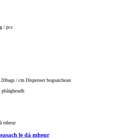
g / pcs
, 20bags / ctn Dispenser bogsaichean
a phàigheadh
teasach le dà mheur