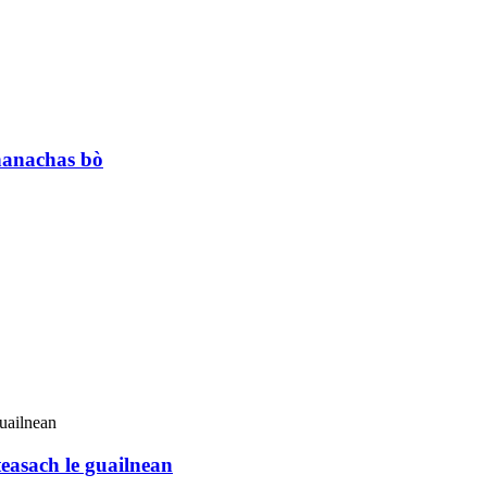
hanachas bò
easach le guailnean