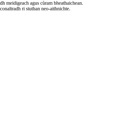
hadh meidigeach agus cùram bheathaichean.
conaltradh ri stuthan neo-aithnichte.