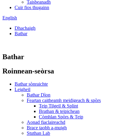
Taisbeanadh
Cuir fios thugainn
English
Dhachaigh
Bathar
Bathar
Roinnean-seòrsa
Bathar sònraichte
Leigheil
Bathar Dìon
Feartan caitheamh meidigeach & spòrs
Teip Tilgeil & Splint
Brathan & teipichean
Còmhlan Spòrs & Teip
Aonad fiaclaireachd
Brace taobh a-muigh
Stuthan Lab