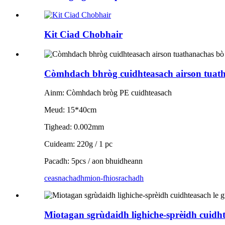
Kit Ciad Chobhair
Còmhdach bhròg cuidhteasach airson tuat
Ainm: Còmhdach bròg PE cuidhteasach
Meud: 15*40cm
Tighead: 0.002mm
Cuideam: 220g / 1 pc
Pacadh: 5pcs / aon bhuidheann
ceasnachadh
mion-fhiosrachadh
Miotagan sgrùdaidh lighiche-sprèidh cuidht