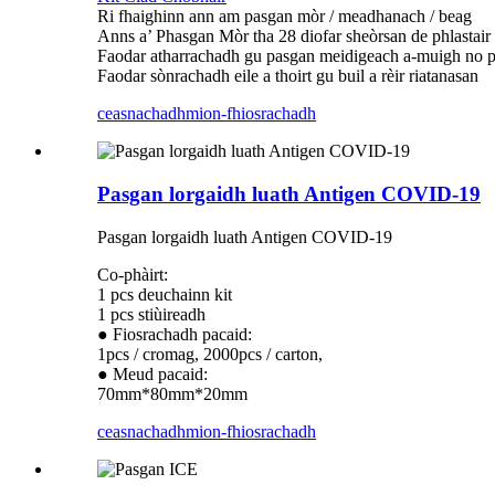
Ri fhaighinn ann am pasgan mòr / meadhanach / beag
Anns a’ Phasgan Mòr tha 28 diofar sheòrsan de phlastair 
Faodar atharrachadh gu pasgan meidigeach a-muigh no p
Faodar sònrachadh eile a thoirt gu buil a rèir riatanasan
ceasnachadh
mion-fhiosrachadh
Pasgan lorgaidh luath Antigen COVID-19
Pasgan lorgaidh luath Antigen COVID-19
Co-phàirt:
1 pcs deuchainn kit
1 pcs stiùireadh
● Fiosrachadh pacaid:
1pcs / cromag, 2000pcs / carton,
● Meud pacaid:
70mm*80mm*20mm
ceasnachadh
mion-fhiosrachadh