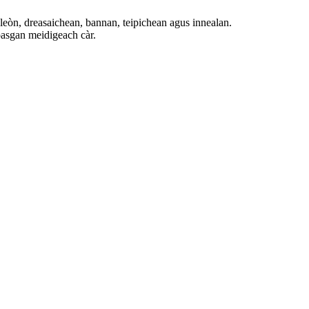
leòn, dreasaichean, bannan, teipichean agus innealan.
asgan meidigeach càr.