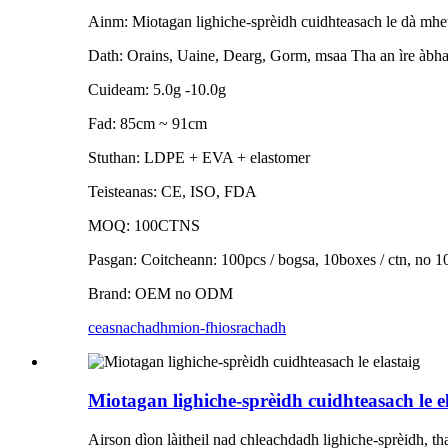
Ainm: Miotagan lighiche-sprèidh cuidhteasach le dà mhe
Dath: Orains, Uaine, Dearg, Gorm, msaa Tha an ìre àbhai
Cuideam: 5.0g -10.0g
Fad: 85cm ~ 91cm
Stuthan: LDPE + EVA + elastomer
Teisteanas: CE, ISO, FDA
MOQ: 100CTNS
Pasgan: Coitcheann: 100pcs / bogsa, 10boxes / ctn, no 1
Brand: OEM no ODM
ceasnachadh
mion-fhiosrachadh
Miotagan lighiche-sprèidh cuidhteasach le e
Airson dìon làitheil nad chleachdadh lighiche-sprèidh, th