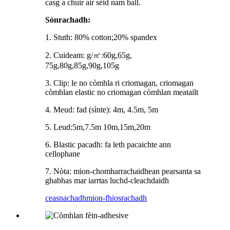
casg a chuir air sèid nam ball.
Sònrachadh:
1. Stuth: 80% cotton;20% spandex
2. Cuideam: g/㎡:60g,65g,
75g,80g,85g,90g,105g
3. Clip: le no còmhla ri criomagan, criomagan
còmhlan elastic no criomagan còmhlan meatailt
4. Meud: fad (sìnte): 4m, 4.5m, 5m
5. Leud:5m,7.5m 10m,15m,20m
6. Blastic pacadh: fa leth pacaichte ann
cellophane
7. Nòta: mion-chomharrachaidhean pearsanta sa
ghabhas mar iarrtas luchd-cleachdaidh
ceasnachadh
mion-fhiosrachadh