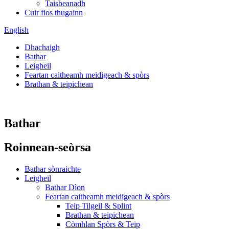
Taisbeanadh
Cuir fios thugainn
English
Dhachaigh
Bathar
Leigheil
Feartan caitheamh meidigeach & spòrs
Brathan & teipichean
Bathar
Roinnean-seòrsa
Bathar sònraichte
Leigheil
Bathar Dìon
Feartan caitheamh meidigeach & spòrs
Teip Tilgeil & Splint
Brathan & teipichean
Còmhlan Spòrs & Teip