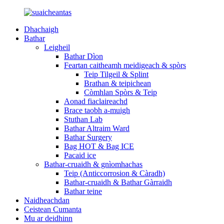
Dhachaigh
Bathar
Leigheil
Bathar Dìon
Feartan caitheamh meidigeach & spòrs
Teip Tilgeil & Splint
Brathan & teipichean
Còmhlan Spòrs & Teip
Aonad fiaclaireachd
Brace taobh a-muigh
Stuthan Lab
Bathar Altraim Ward
Bathar Surgery
Bag HOT & Bag ICE
Pacaid ice
Bathar-cruaidh & gnìomhachas
Teip (Anticcorrosion & Càradh)
Bathar-cruaidh & Bathar Gàrraidh
Bathar teine
Naidheachdan
Ceistean Cumanta
Mu ar deidhinn