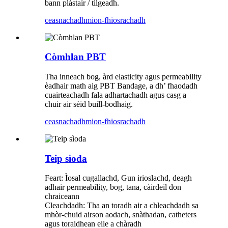
bann plàstair / tilgeadh.
ceasnachadh
mion-fhiosrachadh
Còmhlan PBT
Tha inneach bog, àrd elasticity agus permeability
èadhair math aig PBT Bandage, a dh’ fhaodadh
cuairteachadh fala adhartachadh agus casg a
chuir air sèid buill-bodhaig.
ceasnachadh
mion-fhiosrachadh
Teip sìoda
Feart: Ìosal cugallachd, Gun irioslachd, deagh
adhair permeability, bog, tana, càirdeil don
chraiceann
Cleachdadh: Tha an toradh air a chleachdadh sa
mhòr-chuid airson aodach, snàthadan, catheters
agus toraidhean eile a chàradh