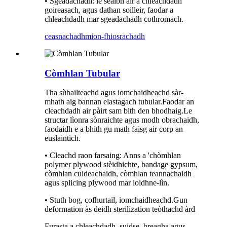
• Sgeadachadh: le sealbh air a chleachdadh
goireasach, agus dathan soilleir, faodar a
chleachdadh mar sgeadachadh cothromach.
ceasnachadh
mion-fhiosrachadh
Còmhlan Tubular
Tha sùbailteachd agus iomchaidheachd sàr-
mhath aig bannan elastagach tubular.Faodar an
cleachdadh air pàirt sam bith den bhodhaig.Le
structar lìonra sònraichte agus modh obrachaidh,
faodaidh e a bhith gu math faisg air corp an
euslaintich.
• Cleachd raon farsaing: Anns a 'chòmhlan
polymer plywood stèidhichte, bandage gypsum,
còmhlan cuideachaidh, còmhlan teannachaidh
agus splicing plywood mar loidhne-lìn.
• Stuth bog, cofhurtail, iomchaidheachd.Gun
deformation às deidh sterilization teòthachd àrd
Furasta a chleachdadh, suidse, breagha agus