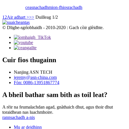
ceasnachadh
mion-fhiosrachadh
1
2
Air adhart >
>>
Duilleag 1/2
© Dlighe-sgrìobhaidh - 2010-2020 : Gach còir glèidhte.
Cuir fios thugainn
Nanjing ASN TECH
jeremy@asn-china.com
Fòn: 0086-13951867774
A bheil bathar sam bith as toil leat?
A rèir na feumalachdan agad, gnàthaich dhut, agus thoir dhut
toraidhean nas luachmhoire.
rannsachadh a-nis
Mu ar deidhinn