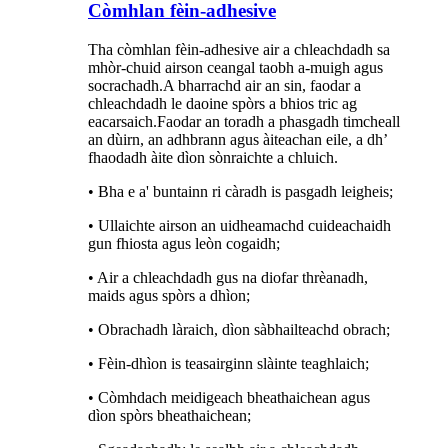
Còmhlan fèin-adhesive
Tha còmhlan fèin-adhesive air a chleachdadh sa
mhòr-chuid airson ceangal taobh a-muigh agus
socrachadh.A bharrachd air an sin, faodar a
chleachdadh le daoine spòrs a bhios tric ag
eacarsaich.Faodar an toradh a phasgadh timcheall
an dùirn, an adhbrann agus àiteachan eile, a dh’
fhaodadh àite dìon sònraichte a chluich.
• Bha e a' buntainn ri càradh is pasgadh leigheis;
• Ullaichte airson an uidheamachd cuideachaidh
gun fhiosta agus leòn cogaidh;
• Air a chleachdadh gus na diofar thrèanadh,
maids agus spòrs a dhìon;
• Obrachadh làraich, dìon sàbhailteachd obrach;
• Fèin-dhìon is teasairginn slàinte teaghlaich;
• Còmhdach meidigeach bheathaichean agus
dìon spòrs bheathaichean;