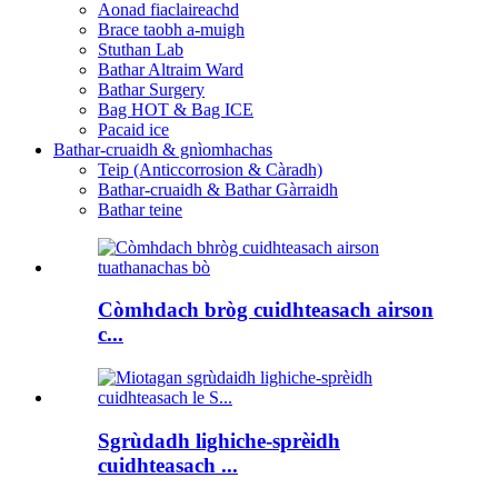
Aonad fiaclaireachd
Brace taobh a-muigh
Stuthan Lab
Bathar Altraim Ward
Bathar Surgery
Bag HOT & Bag ICE
Pacaid ice
Bathar-cruaidh & gnìomhachas
Teip (Anticcorrosion & Càradh)
Bathar-cruaidh & Bathar Gàrraidh
Bathar teine
Còmhdach bròg cuidhteasach airson
c...
Sgrùdadh lighiche-sprèidh
cuidhteasach ...