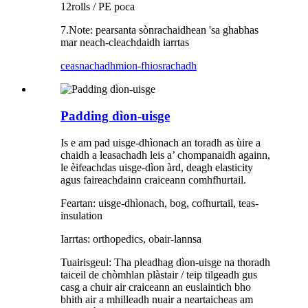
12rolls / PE poca
7.Note: pearsanta sònrachaidhean 'sa ghabhas
mar neach-cleachdaidh iarrtas
ceasnachadh
mion-fhiosrachadh
Padding dìon-uisge
Is e am pad uisge-dhìonach an toradh as ùire a
chaidh a leasachadh leis a’ chompanaidh againn,
le èifeachdas uisge-dìon àrd, deagh elasticity
agus faireachdainn craiceann comhfhurtail.
Feartan: uisge-dhìonach, bog, cofhurtail, teas-
insulation
Iarrtas: orthopedics, obair-lannsa
Tuairisgeul: Tha pleadhag dìon-uisge na thoradh
taiceil de chòmhlan plàstair / teip tilgeadh gus
casg a chuir air craiceann an euslaintich bho
bhith air a mhilleadh nuair a neartaicheas am