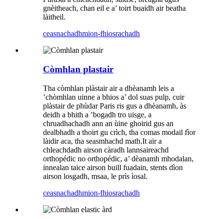
gnèitheach, chan eil e a’ toirt buaidh air beatha
làitheil.
ceasnachadh
mion-fhiosrachadh
Còmhlan plastair
Tha còmhlan plàstair air a dhèanamh leis a
’chòmhlan uinne a bhios a’ dol suas pulp, cuir
plàstair de phùdar Paris ris gus a dhèanamh, às
deidh a bhith a ’bogadh tro uisge, a
chruadhachadh ann an ùine ghoirid gus an
dealbhadh a thoirt gu crìch, tha comas modail fìor
làidir aca, tha seasmhachd math.It air a
chleachdadh airson càradh lannsaireachd
orthopédic no orthopédic, a’ dèanamh mhodalan,
innealan taice airson buill fuadain, stents dìon
airson losgadh, msaa, le prìs ìosal.
ceasnachadh
mion-fhiosrachadh