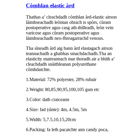
Còmhlan elastic àrd
Thathas a’ cleachdadh còmhlan àrd-elastic airson
làimhseachadh leòntan obrach is spòrs, cùram
postoperative agus casg ath-thilleadh, leòn vein
varicose agus cùram postoperative agus
làimhseachadh neo-fhreagarrachd venous.
Tha sìneadh àrd aig bann àrd elastagach airson
teannachadh a ghabhas smachdachadh.Tha an
elasticity maireannach mar thoradh air a bhith a’
cleachdadh snàithleanan polyurethane
còmhdaichte.
1.Material: 72% polyester, 28% rubair
2.Weight: 80,85,90,95,100,105 gsm etc
3.Color: dath craiceann
4.Size: fad (sìnte): 4m, 4.5m, 5m
5.Width: 5,7.5,10,15,20cm
6.Packing: fa leth pacaichte ann candy poca,