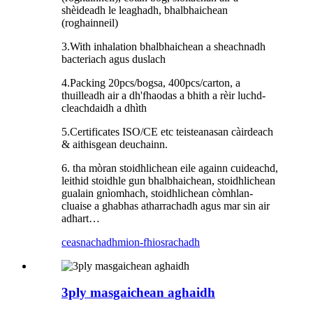
shèideadh le leaghadh, bhalbhaichean
(roghainneil)
3.With inhalation bhalbhaichean a sheachnadh
bacteriach agus duslach
4.Packing 20pcs/bogsa, 400pcs/carton, a
thuilleadh air a dh'fhaodas a bhith a rèir luchd-
cleachdaidh a dhìth
5.Certificates ISO/CE etc teisteanasan càirdeach
& aithisgean deuchainn.
6. tha mòran stoidhlichean eile againn cuideachd,
leithid stoidhle gun bhalbhaichean, stoidhlichean
gualain gnìomhach, stoidhlichean còmhlan-
cluaise a ghabhas atharrachadh agus mar sin air
adhart…
ceasnachadh
mion-fhiosrachadh
3ply masgaichean aghaidh