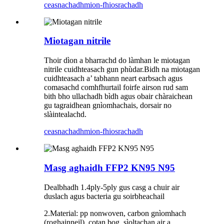
ceasnachadh
mion-fhiosrachadh
Miotagan nitrile
Thoir dìon a bharrachd do làmhan le miotagan
nitrile cuidhteasach gun phùdar.Bidh na miotagan
cuidhteasach a’ tabhann neart earbsach agus
comasachd comhfhurtail foirfe airson rud sam
bith bho ullachadh bìdh agus obair chàraichean
gu tagraidhean gnìomhachais, dorsair no
slàintealachd.
ceasnachadh
mion-fhiosrachadh
Masg aghaidh FFP2 KN95 N95
Dealbhadh 1.4ply-5ply gus casg a chuir air
duslach agus bacteria gu soirbheachail
2.Material: pp nonwoven, carbon gnìomhach
(roghainneil), cotan bog, sìoltachan air a