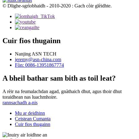
© Dlighe-sgrìobhaidh - 2010-2020 : Gach còir glèidhte.
Cuir fios thugainn
Nanjing ASN TECH
jeremy@asn-china.com
Fòn: 0086-13951867774
A bheil bathar sam bith as toil leat?
A rèir na feumalachdan agad, gnàthaich dhut, agus thoir dhut
toraidhean nas luachmhoire.
rannsachadh a-nis
Mu ar deidhinn
Ceistean Cumanta
Cuir fios thugainn