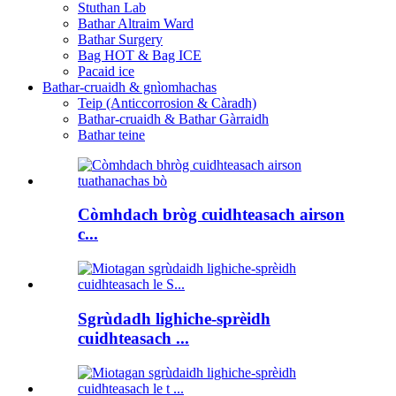
Stuthan Lab
Bathar Altraim Ward
Bathar Surgery
Bag HOT & Bag ICE
Pacaid ice
Bathar-cruaidh & gnìomhachas
Teip (Anticcorrosion & Càradh)
Bathar-cruaidh & Bathar Gàrraidh
Bathar teine
Còmhdach bròg cuidhteasach airson
c...
Sgrùdadh lighiche-sprèidh
cuidhteasach ...