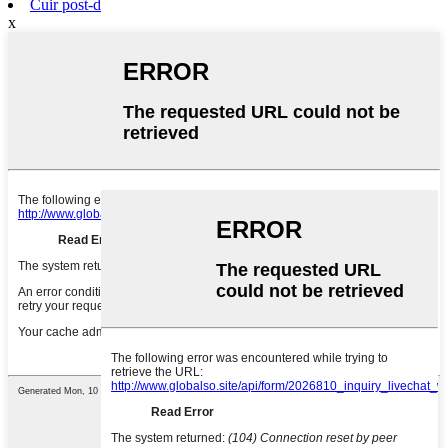
Cuir post-d
x