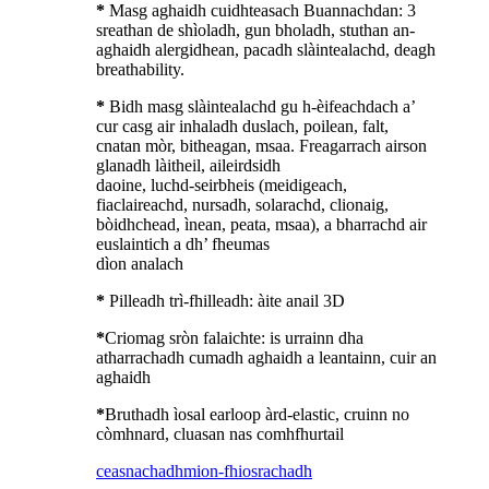
*
Masg aghaidh cuidhteasach Buannachdan: 3
sreathan de shìoladh, gun bholadh, stuthan an-
aghaidh alergidhean, pacadh slàintealachd, deagh
breathability.
*
Bidh masg slàintealachd gu h-èifeachdach a’
cur casg air inhaladh duslach, poilean, falt,
cnatan mòr, bitheagan, msaa. Freagarrach airson
glanadh làitheil, aileirdsidh
daoine, luchd-seirbheis (meidigeach,
fiaclaireachd, nursadh, solarachd, clionaig,
bòidhchead, ìnean, peata, msaa), a bharrachd air
euslaintich a dh’ fheumas
dìon analach
*
Pilleadh trì-fhilleadh: àite anail 3D
*
Criomag sròn falaichte: is urrainn dha
atharrachadh cumadh aghaidh a leantainn, cuir an
aghaidh
*
Bruthadh ìosal earloop àrd-elastic, cruinn no
còmhnard, cluasan nas comhfhurtail
ceasnachadh
mion-fhiosrachadh