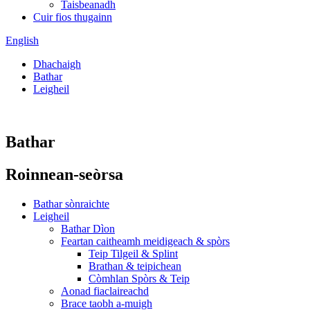
Taisbeanadh
Cuir fios thugainn
English
Dhachaigh
Bathar
Leigheil
Bathar
Roinnean-seòrsa
Bathar sònraichte
Leigheil
Bathar Dìon
Feartan caitheamh meidigeach & spòrs
Teip Tilgeil & Splint
Brathan & teipichean
Còmhlan Spòrs & Teip
Aonad fiaclaireachd
Brace taobh a-muigh