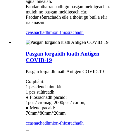
agus innealan.
Faodar atharrachadh gu pasgan meidigeach a-
muigh no pasgan meidigeach càr.
Faodar sònrachadh eile a thoirt gu buil a rèir
riatanasan
ceasnachadh
mion-fhiosrachadh
Pasgan lorgaidh luath Antigen
COVID-19
Pasgan lorgaidh luath Antigen COVID-19
Co-phàirt:
1 pcs deuchainn kit
1 pcs stiùireadh
● Fiosrachadh pacaid:
1pcs / cromag, 2000pcs / carton,
● Meud pacaid:
70mm*80mm*20mm
ceasnachadh
mion-fhiosrachadh