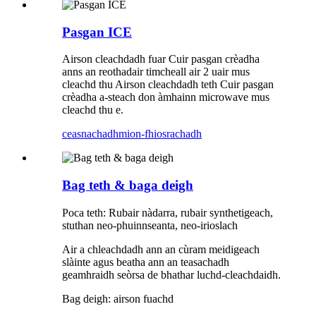
Pasgan ICE
Airson cleachdadh fuar Cuir pasgan crèadha
anns an reothadair timcheall air 2 uair mus
cleachd thu Airson cleachdadh teth Cuir pasgan
crèadha a-steach don àmhainn microwave mus
cleachd thu e.
ceasnachadh
mion-fhiosrachadh
Bag teth & baga deigh
Poca teth: Rubair nàdarra, rubair synthetigeach,
stuthan neo-phuinnseanta, neo-irioslach
Air a chleachdadh ann an cùram meidigeach
slàinte agus beatha ann an teasachadh
geamhraidh seòrsa de bhathar luchd-cleachdaidh.
Bag deigh: airson fuachd