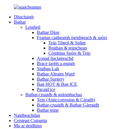
Dhachaigh
Bathar
Leigheil
Bathar Dìon
Feartan caitheamh meidigeach & spòrs
Teip Tilgeil & Splint
Brathan & teipichean
Còmhlan Spòrs & Teip
Aonad fiaclaireachd
Brace taobh a-muigh
Stuthan Lab
Bathar Altraim Ward
Bathar Surgery
Bag HOT & Bag ICE
Pacaid ice
Bathar-cruaidh & gnìomhachas
Teip (Anticcorrosion & Càradh)
Bathar-cruaidh & Bathar Gàrraidh
Bathar teine
Naidheachdan
Ceistean Cumanta
Mu ar deidhinn