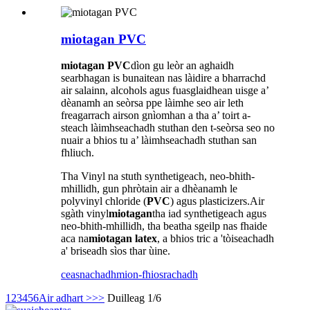
miotagan PVC
miotagan PVC
dìon gu leòr an aghaidh
searbhagan is bunaitean nas làidire a bharrachd
air salainn, alcohols agus fuasglaidhean uisge a’
dèanamh an seòrsa ppe làimhe seo air leth
freagarrach airson gnìomhan a tha a’ toirt a-
steach làimhseachadh stuthan den t-seòrsa seo no
nuair a bhios tu a’ làimhseachadh stuthan san
fhliuch.
Tha Vinyl na stuth synthetigeach, neo-bhith-
mhillidh, gun phròtain air a dhèanamh le
polyvinyl chloride (
PVC
) agus plasticizers.Air
sgàth vinyl
miotagan
tha iad synthetigeach agus
neo-bhith-mhillidh, tha beatha sgeilp nas fhaide
aca na
miotagan latex
, a bhios tric a 'tòiseachadh
a' briseadh sìos thar ùine.
ceasnachadh
mion-fhiosrachadh
1
2
3
4
5
6
Air adhart >
>>
Duilleag 1/6