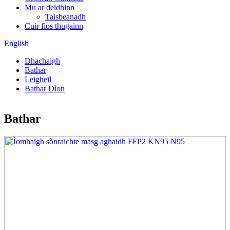
Mu ar deidhinn
Taisbeanadh
Cuir fios thugainn
English
Dhachaigh
Bathar
Leigheil
Bathar Dìon
Bathar