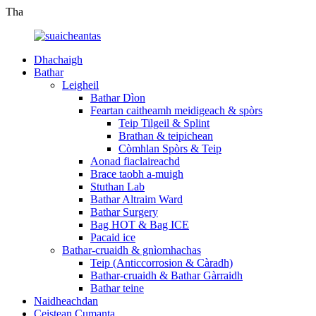
Tha
Dhachaigh
Bathar
Leigheil
Bathar Dìon
Feartan caitheamh meidigeach & spòrs
Teip Tilgeil & Splint
Brathan & teipichean
Còmhlan Spòrs & Teip
Aonad fiaclaireachd
Brace taobh a-muigh
Stuthan Lab
Bathar Altraim Ward
Bathar Surgery
Bag HOT & Bag ICE
Pacaid ice
Bathar-cruaidh & gnìomhachas
Teip (Anticcorrosion & Càradh)
Bathar-cruaidh & Bathar Gàrraidh
Bathar teine
Naidheachdan
Ceistean Cumanta