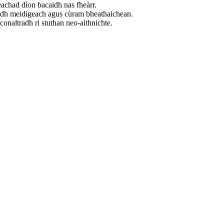
eachad dìon bacaidh nas fheàrr.
hadh meidigeach agus cùram bheathaichean.
conaltradh ri stuthan neo-aithnichte.