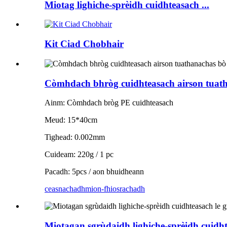
Miotag lighiche-sprèidh cuidhteasach ...
Kit Ciad Chobhair
Còmhdach bhròg cuidhteasach airson tuat
Ainm: Còmhdach bròg PE cuidhteasach
Meud: 15*40cm
Tighead: 0.002mm
Cuideam: 220g / 1 pc
Pacadh: 5pcs / aon bhuidheann
ceasnachadh
mion-fhiosrachadh
Miotagan sgrùdaidh lighiche-sprèidh cuidht