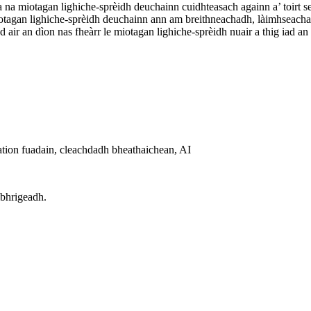
a na miotagan lighiche-sprèidh deuchainn cuidhteasach againn a’ toirt s
hiotagan lighiche-sprèidh deuchainn ann am breithneachadh, làimhseac
 air an dìon nas fheàrr le miotagan lighiche-sprèidh nuair a thig iad an 
ation fuadain, cleachdadh bheathaichean, AI
bhrigeadh.