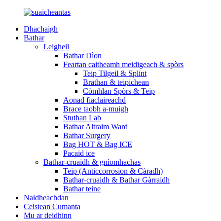
Dhachaigh
Bathar
Leigheil
Bathar Dìon
Feartan caitheamh meidigeach & spòrs
Teip Tilgeil & Splint
Brathan & teipichean
Còmhlan Spòrs & Teip
Aonad fiaclaireachd
Brace taobh a-muigh
Stuthan Lab
Bathar Altraim Ward
Bathar Surgery
Bag HOT & Bag ICE
Pacaid ice
Bathar-cruaidh & gnìomhachas
Teip (Anticcorrosion & Càradh)
Bathar-cruaidh & Bathar Gàrraidh
Bathar teine
Naidheachdan
Ceistean Cumanta
Mu ar deidhinn