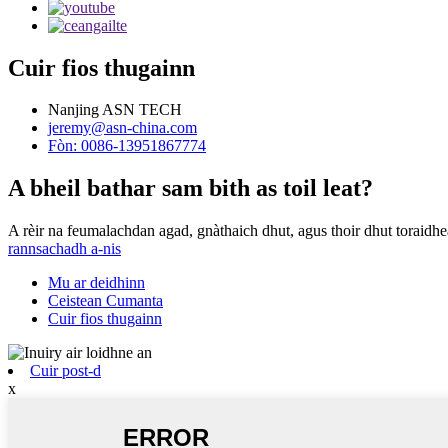
Cuir fios thugainn
Nanjing ASN TECH
jeremy@asn-china.com
Fòn: 0086-13951867774
A bheil bathar sam bith as toil leat?
A rèir na feumalachdan agad, gnàthaich dhut, agus thoir dhut toraidh
rannsachadh a-nis
Mu ar deidhinn
Ceistean Cumanta
Cuir fios thugainn
Cuir post-d
x