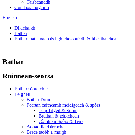
Taisbeanadh
Cuir fios thugainn
English
Dhachaigh
Bathar
Bathar tuathanachais lighiche-sprèidh & bheathaichean
Bathar
Roinnean-seòrsa
Bathar sònraichte
Leigheil
Bathar Dìon
Feartan caitheamh meidigeach & spòrs
Teip Tilgeil & Splint
Brathan & teipichean
Còmhlan Spòrs & Teip
Aonad fiaclaireachd
Brace taobh a-muigh