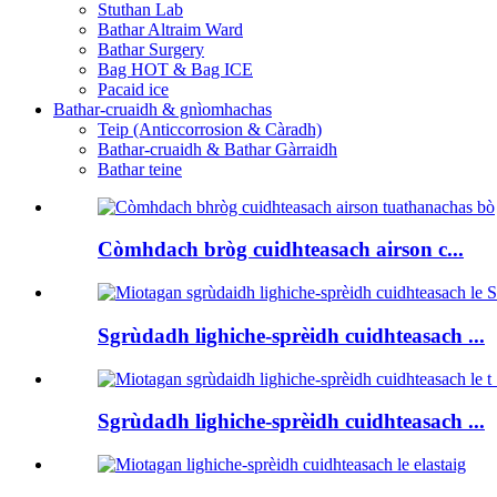
Stuthan Lab
Bathar Altraim Ward
Bathar Surgery
Bag HOT & Bag ICE
Pacaid ice
Bathar-cruaidh & gnìomhachas
Teip (Anticcorrosion & Càradh)
Bathar-cruaidh & Bathar Gàrraidh
Bathar teine
Còmhdach bròg cuidhteasach airson c...
Sgrùdadh lighiche-sprèidh cuidhteasach ...
Sgrùdadh lighiche-sprèidh cuidhteasach ...