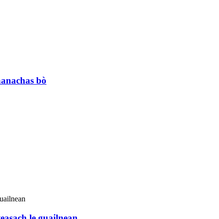
hanachas bò
easach le guailnean