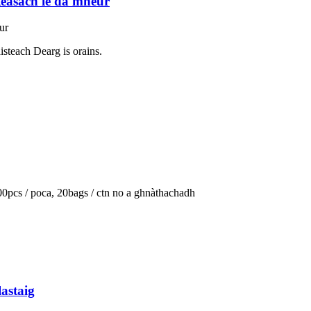
teasach le dà mheur
ur
steach Dearg is orains.
00pcs / poca, 20bags / ctn no a ghnàthachadh
lastaig