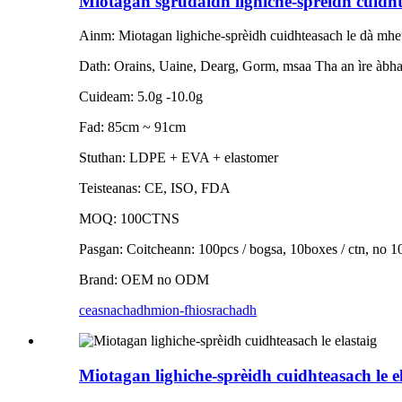
Miotagan sgrùdaidh lighiche-sprèidh cuidh
Ainm: Miotagan lighiche-sprèidh cuidhteasach le dà mhe
Dath: Orains, Uaine, Dearg, Gorm, msaa Tha an ìre àbhai
Cuideam: 5.0g -10.0g
Fad: 85cm ~ 91cm
Stuthan: LDPE + EVA + elastomer
Teisteanas: CE, ISO, FDA
MOQ: 100CTNS
Pasgan: Coitcheann: 100pcs / bogsa, 10boxes / ctn, no 1
Brand: OEM no ODM
ceasnachadh
mion-fhiosrachadh
Miotagan lighiche-sprèidh cuidhteasach le e