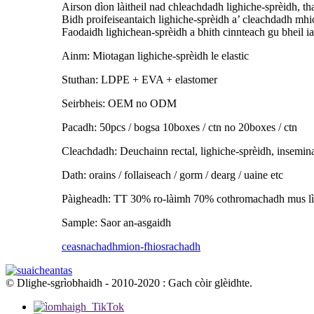
Airson dìon làitheil nad chleachdadh lighiche-sprèidh, th
Bidh proifeiseantaich lighiche-sprèidh a’ cleachdadh m
Faodaidh lighichean-sprèidh a bhith cinnteach gu bheil iad
Ainm: Miotagan lighiche-sprèidh le elastic
Stuthan: LDPE + EVA + elastomer
Seirbheis: OEM no ODM
Pacadh: 50pcs / bogsa 10boxes / ctn no 20boxes / ctn
Cleachdadh: Deuchainn rectal, lighiche-sprèidh, insemin
Dath: orains / follaiseach / gorm / dearg / uaine etc
Pàigheadh: TT 30% ro-làimh 70% cothromachadh mus lì
Sample: Saor an-asgaidh
ceasnachadh
mion-fhiosrachadh
© Dlighe-sgrìobhaidh - 2010-2020 : Gach còir glèidhte.