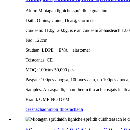
Ainm: Miotagan lighiche-sprèidh le gualainn
Dath: Orains, Uaine, Dearg, Gorm etc
Cuideam: 11.0g -20.0g, is e an cuideam àbhaisteach 12.0
Fad: 122cm
Stuthan: LDPE + EVA + elastomer
Teisteanas: CE
MOQ: 100ctns 50,000 pcs
Pasgan: 100pcs / bogsa, 10boxes / ctn, no 100pcs / poca
Samples: An-asgaidh, chan fheum thu ach cosgais luath 
Brand: OME NO OEM
ceasnachadh
mion-fhiosrachadh