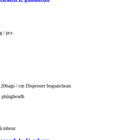
g / pcs
, 20bags / ctn Dispenser bogsaichean
a phàigheadh